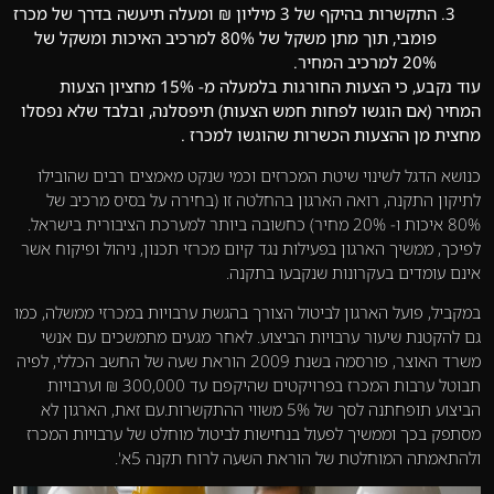
התקשרות בהיקף של 3 מיליון ₪ ומעלה תיעשה בדרך של מכרז
פומבי, תוך מתן משקל של 80% למרכיב האיכות ומשקל של
20% למרכיב המחיר.
עוד נקבע, כי הצעות החורגות בלמעלה מ- 15% מחציון הצעות
המחיר (אם הוגשו לפחות חמש הצעות) תיפסלנה, ובלבד שלא נפסלו
מחצית מן ההצעות הכשרות שהוגשו למכרז .
כנושא הדגל לשינוי שיטת המכרזים וכמי שנקט מאמצים רבים שהובילו
לתיקון התקנה, רואה הארגון בהחלטה זו (בחירה על בסיס מרכיב של
80% איכות ו- 20% מחיר) כחשובה ביותר למערכת הציבורית בישראל.
לפיכך, ממשיך הארגון בפעילות נגד קיום מכרזי תכנון, ניהול ופיקוח אשר
אינם עומדים בעקרונות שנקבעו בתקנה.
במקביל, פועל הארגון לביטול הצורך בהגשת ערבויות במכרזי ממשלה, כמו
גם להקטנת שיעור ערבויות הביצוע. לאחר מגעים מתמשכים עם אנשי
משרד האוצר, פורסמה בשנת 2009 הוראת שעה של החשב הכללי, לפיה
תבוטל ערבות המכרז בפרויקטים שהיקפם עד 300,000 ₪ וערבויות
הביצוע תופחתנה לסך של 5% משווי ההתקשרות.עם זאת, הארגון לא
מסתפק בכך וממשיך לפעול בנחישות לביטול מוחלט של ערבויות המכרז
ולהתאמתה המוחלטת של הוראת השעה לרוח תקנה 5א'.