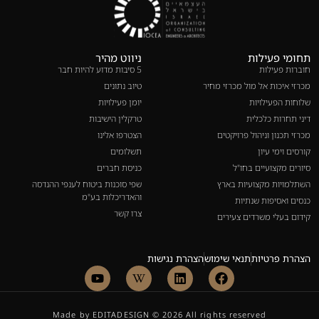
תחומי פעילות
ניווט מהיר
חוברות פעילות
5 סיבות מדוע להיות חבר
מכרזי איכות אל מול מכרזי מחיר
טיוב נתונים
שלוחות הפעילויות
יומן פעילויות
דיני תחרות כלכלית
טרקלין הישיבות
מכרזי תכנון וניהול פרויקטים
הצטרפו אלינו
קורסים וימי עיון
תשלומים
סיורים מקצועיים בחו"ל
כניסת חברים
השתלמויות מקצועיות בארץ
שפי סוכנות ביטוח לענפי ההנדסה
והאדריכלות בע"מ
כנסים ואסיפות שנתיות
צרו קשר
קידום בעלי משרדים צעירים
הצהרת פרטיות
תנאי שימוש
הצהרת נגישות
Made by EDITADESIGN © 2026 All rights reserved