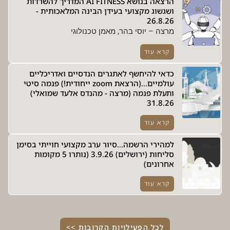
הרצאה בנושא AI FITNESS המדריך להשרדות
ושגשוג מקצועי בעידן הבינה המלאכותית -
26.8.26
מרצה – יוסי בהר, מאמן טכנולוגי
קרא עוד
כדאי להיחשף לאתגרים הנדסיים ואדריכליים
עולמיים...(הרצאת zoom ייחודית!) פנמה סיטי
ותעלת פנמה (מרצה - מהנדס אלעד שמואלי)
31.8.26
קרא עוד
למהירי הרשמה...סיור ערב מקצועי חוייתי בסימן
סליחות (ירושלים) 3.9.26 (נותרו 5 מקומות
אחרונים)
קרא עוד
לכל הפעילויות הקרובות >>