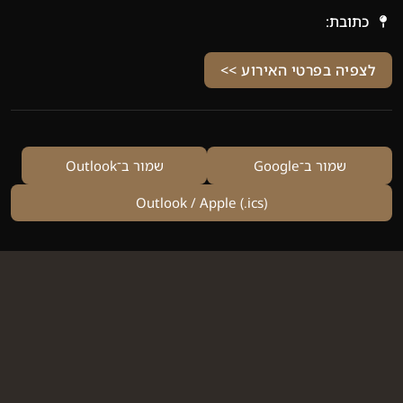
כתובת:
לצפיה בפרטי האירוע >>
שמור ב־Google
שמור ב־Outlook
Outlook / Apple (‎.ics)