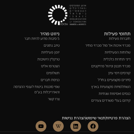
תחומי פעילות
ניווט מהיר
חוברות פעילות
5 סיבות מדוע להיות חבר
מכרזי איכות אל מול מכרזי מחיר
טיוב נתונים
שלוחות הפעילויות
יומן פעילויות
דיני תחרות כלכלית
טרקלין הישיבות
מכרזי תכנון וניהול פרויקטים
הצטרפו אלינו
קורסים וימי עיון
תשלומים
סיורים מקצועיים בחו"ל
כניסת חברים
השתלמויות מקצועיות בארץ
שפי סוכנות ביטוח לענפי ההנדסה
והאדריכלות בע"מ
כנסים ואסיפות שנתיות
צרו קשר
קידום בעלי משרדים צעירים
הצהרת פרטיות
תנאי שימוש
הצהרת נגישות