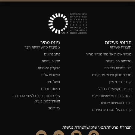
תחומי פעילות
ניווט מהיר
חוברות פעילות
5 סיבות מדוע להיות חבר
מכרזי איכות אל מול מכרזי מחיר
טיוב נתונים
שלוחות הפעילויות
יומן פעילויות
דיני תחרות כלכלית
טרקלין הישיבות
מכרזי תכנון וניהול פרויקטים
הצטרפו אלינו
קורסים וימי עיון
תשלומים
סיורים מקצועיים בחו"ל
כניסת חברים
השתלמויות מקצועיות בארץ
שפי סוכנות ביטוח לענפי ההנדסה
והאדריכלות בע"מ
כנסים ואסיפות שנתיות
צרו קשר
קידום בעלי משרדים צעירים
הצהרת פרטיות
תנאי שימוש
הצהרת נגישות